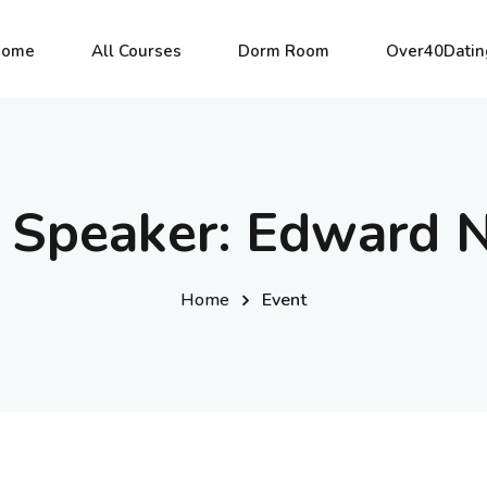
Home
All Courses
Dorm Room
Over40Datin
Sign in
Sign up
 Speaker:
Edward N
Sign in
Home
Event
Don’t have an account?
Sign up