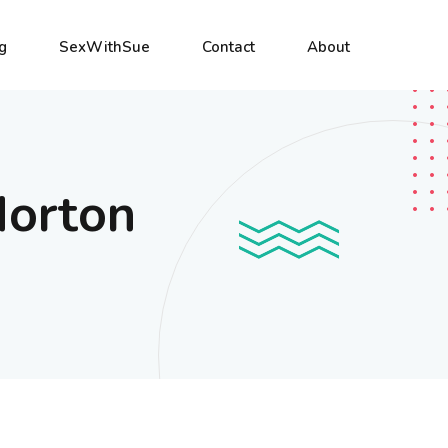
g
SexWithSue
Contact
About
orton